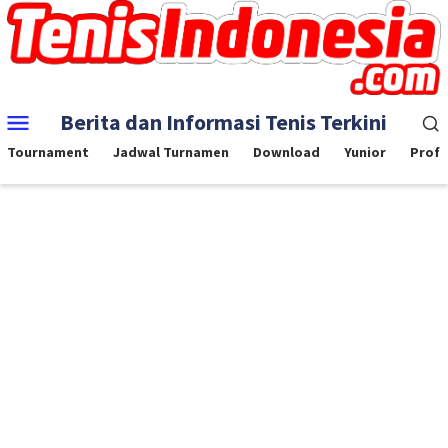
Skip
to
content
Mobile
Berita dan Informasi Tenis Terkini
Menu
Tournament
Jadwal Turnamen
Download
Yunior
Profe