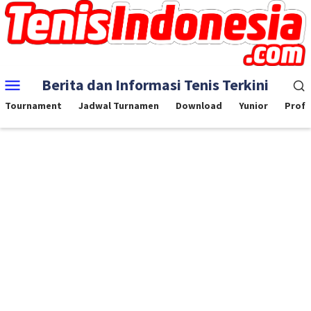
Skip
to
content
Mobile
Berita dan Informasi Tenis Terkini
Menu
Tournament
Jadwal Turnamen
Download
Yunior
Profe