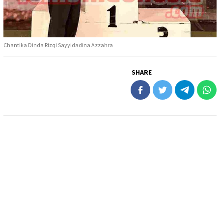
Chantika Dinda Rizqi Sayyidadina Azzahra
SHARE