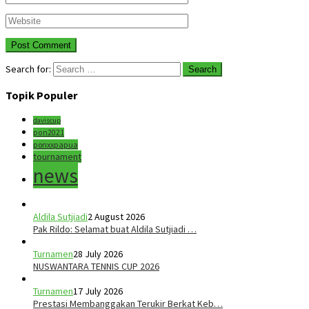
Search for:
Topik Populer
daviscup
pon2021
ponxxpapua
tournament
news
Aldila Sutjiadi
2 August 2026
Pak Rildo: Selamat buat Aldila Sutjiadi …
Turnamen
28 July 2026
NUSWANTARA TENNIS CUP 2026
Turnamen
17 July 2026
Prestasi Membanggakan Terukir Berkat Keb…