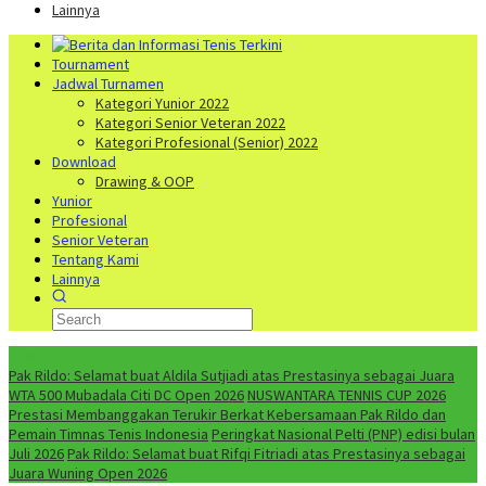
Lainnya
Tournament
Jadwal Turnamen
Kategori Yunior 2022
Kategori Senior Veteran 2022
Kategori Profesional (Senior) 2022
Download
Drawing & OOP
Yunior
Profesional
Senior Veteran
Tentang Kami
Lainnya
NEWS
Pak Rildo: Selamat buat Aldila Sutjiadi atas Prestasinya sebagai Juara
WTA 500 Mubadala Citi DC Open 2026
NUSWANTARA TENNIS CUP 2026
Prestasi Membanggakan Terukir Berkat Kebersamaan Pak Rildo dan
Pemain Timnas Tenis Indonesia
Peringkat Nasional Pelti (PNP) edisi bulan
Juli 2026
Pak Rildo: Selamat buat Rifqi Fitriadi atas Prestasinya sebagai
Juara Wuning Open 2026