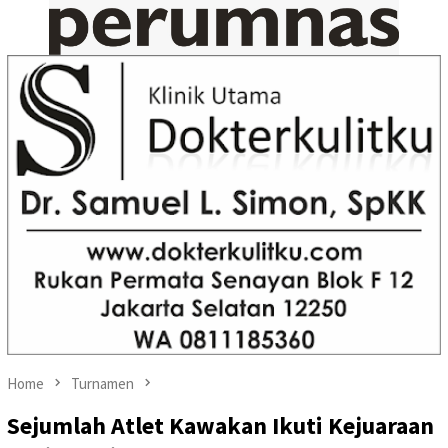
Home
Turnamen
Sejumlah Atlet Kawakan Ikuti Kejuaraan