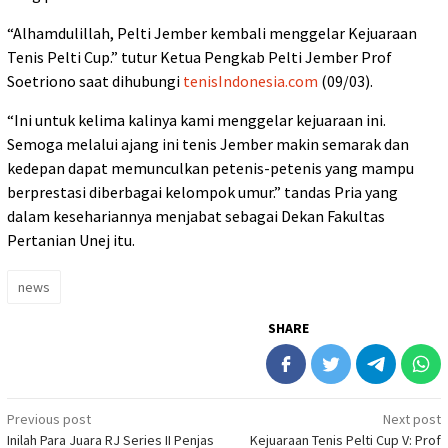
“Alhamdulillah, Pelti Jember kembali menggelar Kejuaraan
Tenis Pelti Cup.” tutur Ketua Pengkab Pelti Jember Prof
Soetriono saat dihubungi
tenisIndonesia.com
(09/03).
“Ini untuk kelima kalinya kami menggelar kejuaraan ini.
Semoga melalui ajang ini tenis Jember makin semarak dan
kedepan dapat memunculkan petenis-petenis yang mampu
berprestasi diberbagai kelompok umur.” tandas Pria yang
dalam kesehariannya menjabat sebagai Dekan Fakultas
Pertanian Unej itu.
news
SHARE
Post
Previous post
Next post
Inilah Para Juara RJ Series II Penjas
Kejuaraan Tenis Pelti Cup V: Prof