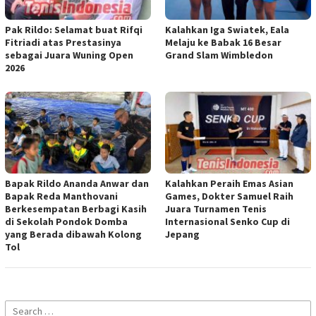
Pak Rildo: Selamat buat Rifqi
Kalahkan Iga Swiatek, Eala
Fitriadi atas Prestasinya
Melaju ke Babak 16 Besar
sebagai Juara Wuning Open
Grand Slam Wimbledon
2026
Bapak Rildo Ananda Anwar dan
Kalahkan Peraih Emas Asian
Bapak Reda Manthovani
Games, Dokter Samuel Raih
Berkesempatan Berbagi Kasih
Juara Turnamen Tenis
di Sekolah Pondok Domba
Internasional Senko Cup di
yang Berada dibawah Kolong
Jepang
Tol
Search