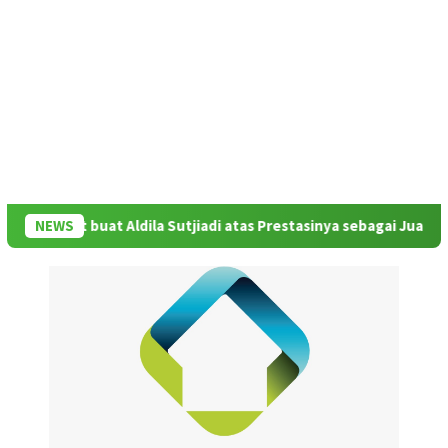
lamat buat Aldila Sutjiadi atas Prestasinya sebagai Juara WTA 50
NEWS