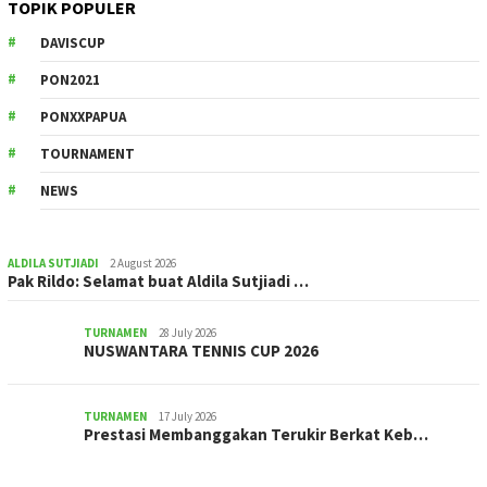
TOPIK POPULER
DAVISCUP
PON2021
PONXXPAPUA
TOURNAMENT
NEWS
ALDILA SUTJIADI
2 August 2026
Pak Rildo: Selamat buat Aldila Sutjiadi …
TURNAMEN
28 July 2026
NUSWANTARA TENNIS CUP 2026
TURNAMEN
17 July 2026
Prestasi Membanggakan Terukir Berkat Keb…