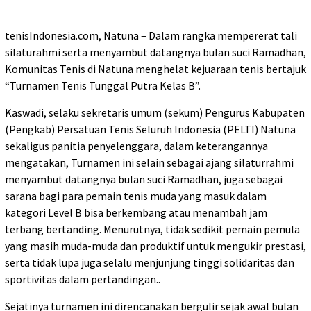
tenisIndonesia.com, Natuna – Dalam rangka mempererat tali
silaturahmi serta menyambut datangnya bulan suci Ramadhan,
Komunitas Tenis di Natuna menghelat kejuaraan tenis bertajuk
“Turnamen Tenis Tunggal Putra Kelas B”.
Kaswadi, selaku sekretaris umum (sekum) Pengurus Kabupaten
(Pengkab) Persatuan Tenis Seluruh Indonesia (PELTI) Natuna
sekaligus panitia penyelenggara, dalam keterangannya
mengatakan, Turnamen ini selain sebagai ajang silaturrahmi
menyambut datangnya bulan suci Ramadhan, juga sebagai
sarana bagi para pemain tenis muda yang masuk dalam
kategori Level B bisa berkembang atau menambah jam
terbang bertanding. Menurutnya, tidak sedikit pemain pemula
yang masih muda-muda dan produktif untuk mengukir prestasi,
serta tidak lupa juga selalu menjunjung tinggi solidaritas dan
sportivitas dalam pertandingan..
Sejatinya turnamen ini direncanakan bergulir sejak awal bulan