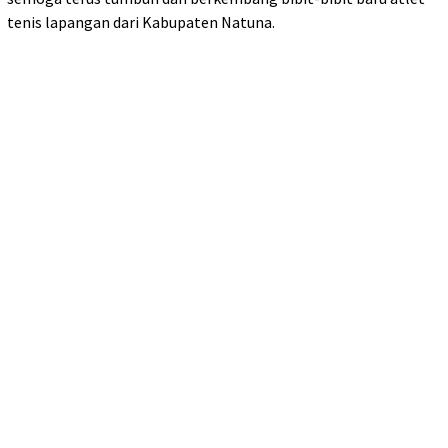
tenis lapangan dari Kabupaten Natuna.