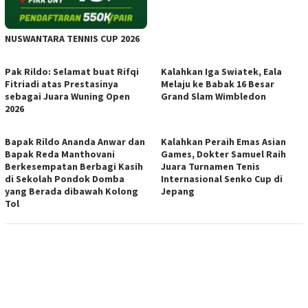
NUSWANTARA TENNIS CUP 2026
Pak Rildo: Selamat buat Rifqi
Kalahkan Iga Swiatek, Eala
Fitriadi atas Prestasinya
Melaju ke Babak 16 Besar
sebagai Juara Wuning Open
Grand Slam Wimbledon
2026
Bapak Rildo Ananda Anwar dan
Kalahkan Peraih Emas Asian
Bapak Reda Manthovani
Games, Dokter Samuel Raih
Berkesempatan Berbagi Kasih
Juara Turnamen Tenis
di Sekolah Pondok Domba
Internasional Senko Cup di
yang Berada dibawah Kolong
Jepang
Tol