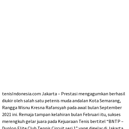
tenisIndonesia.com Jakarta – Prestasi mengagumkan berhasil
diukir oleh salah satu petenis muda andalan Kota Semarang,
Rangga Wisnu Kresna Rafansyah pada awal bulan September
2021 ini. Remaja tampan kelahiran bulan Februari itu, sukses
merengkuh gelar juara pada Kejuaraan Tenis bertitel “BNTP –
Dunlop Elite Club Tennis Circuit seri 1” yang digelar di Jakarta.