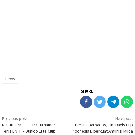
news
SHARE
Post
Previous post
Next post
Ni Putu Armini Juara Turnamen
Bersua Barbados, Tim Davis Cup
navigation
Tenis BNTP – Dunlop Elite Club
Indonesia Diperkuat Amunisi Muda