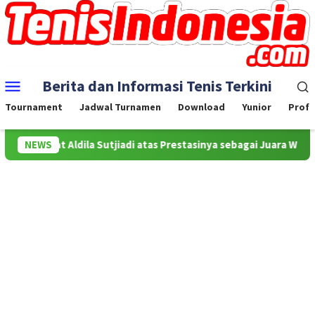
Skip
to
content
Mobile
Berita dan Informasi Tenis Terkini
Menu
Tournament
Jadwal Turnamen
Download
Yunior
Profe
at buat Aldila Sutjiadi atas Prestasinya sebagai Juara WTA 500 M
NEWS