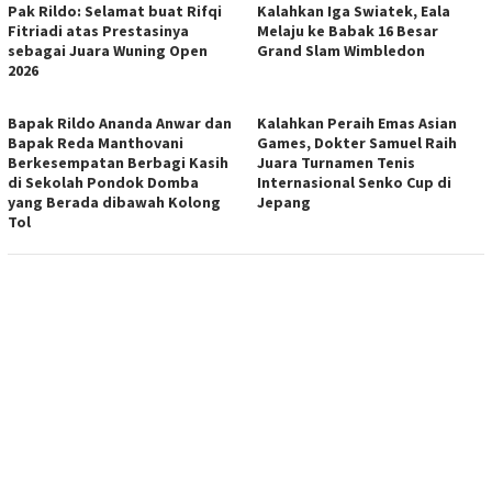
Pak Rildo: Selamat buat Rifqi
Kalahkan Iga Swiatek, Eala
Fitriadi atas Prestasinya
Melaju ke Babak 16 Besar
sebagai Juara Wuning Open
Grand Slam Wimbledon
2026
Bapak Rildo Ananda Anwar dan
Kalahkan Peraih Emas Asian
Bapak Reda Manthovani
Games, Dokter Samuel Raih
Berkesempatan Berbagi Kasih
Juara Turnamen Tenis
di Sekolah Pondok Domba
Internasional Senko Cup di
yang Berada dibawah Kolong
Jepang
Tol