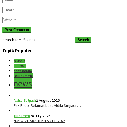
Search for:
Topik Populer
daviscup
pon2021
ponxxpapua
tournament
news
Aldila Sutjiadi
2 August 2026
Pak Rildo: Selamat buat Aldila Sutjiadi …
Turnamen
28 July 2026
NUSWANTARA TENNIS CUP 2026