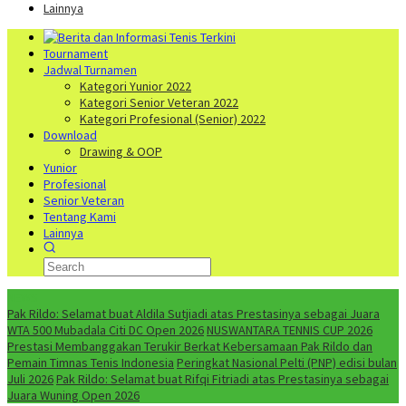
Lainnya
Tournament
Jadwal Turnamen
Kategori Yunior 2022
Kategori Senior Veteran 2022
Kategori Profesional (Senior) 2022
Download
Drawing & OOP
Yunior
Profesional
Senior Veteran
Tentang Kami
Lainnya
NEWS
Pak Rildo: Selamat buat Aldila Sutjiadi atas Prestasinya sebagai Juara
WTA 500 Mubadala Citi DC Open 2026
NUSWANTARA TENNIS CUP 2026
Prestasi Membanggakan Terukir Berkat Kebersamaan Pak Rildo dan
Pemain Timnas Tenis Indonesia
Peringkat Nasional Pelti (PNP) edisi bulan
Juli 2026
Pak Rildo: Selamat buat Rifqi Fitriadi atas Prestasinya sebagai
Juara Wuning Open 2026