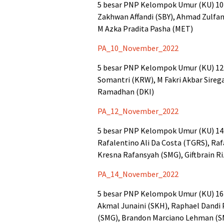
5 besar PNP Kelompok Umur (KU) 10 t
Zakhwan Affandi (SBY), Ahmad Zulfa
M Azka Pradita Pasha (MET)
PA_10_November_2022
5 besar PNP Kelompok Umur (KU) 12 t
Somantri (KRW), M Fakri Akbar Sirega
Ramadhan (DKI)
PA_12_November_2022
5 besar PNP Kelompok Umur (KU) 14 
Rafalentino Ali Da Costa (TGRS), R
Kresna Rafansyah (SMG), Giftbrain Ri
PA_14_November_2022
5 besar PNP Kelompok Umur (KU) 16 t
Akmal Junaini (SKH), Raphael Dandi
(SMG), Brandon Marciano Lehman (S