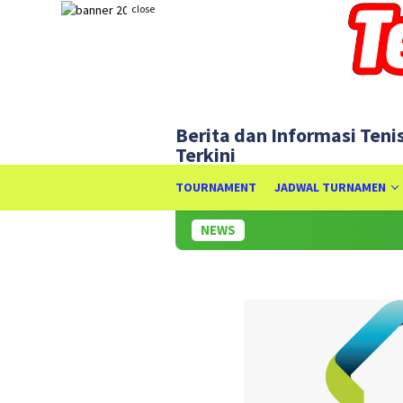
Skip
close
to
content
Berita dan Informasi Teni
Terkini
TOURNAMENT
JADWAL TURNAMEN
NEWS