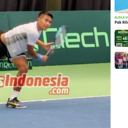
ALDILA S
Pak Ri