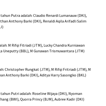
tahun Putra adalah: Claudio Renardi Lumanauw (DKI),
han Anthony Barki (DKI), Renaldi Aqila Arifadli Salim
I)
lah: M Rifqi Fitriadi (JTM), Lucky Chandra Kurniawan
ga Uneputty (BBL), M Gunawan Trismuwantara (JTM)
h: Christopher Rungkat (JTM), M Rifqi Fritriadi (JTM), M
n Anthony Barki (DKI), Aditya Harry Sasongko (BKL)
tahun Putri adalah: Roseline Wijaya (DKI), Nyoman
 Yhang (BWI), Quorra Princy (BJM), Aubree Kadir (DKI)