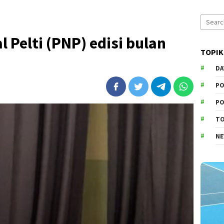
Search
for:
 Pelti (PNP) edisi bulan
TOPIK
DA
PO
PO
T
N