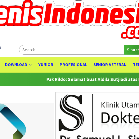
s
Searc
DOWNLOAD
YUNIOR
PROFESIONAL
SENIOR VETERAN
TE
Pak Rildo: Selamat buat Aldila Sutjiadi atas Prestasinya se