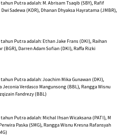
ahun Putra adalah: M. Abrisam Tsaqib (SBY), Rafif
n Dwi Sadewa (KDR), Dhanan Dhyaksa Hayratama (JMBR),
ahun Putra adalah: Ethan Jake Frans (DKI), Raihan
r (BGR), Darren Adam Sofian (DKI), Raffa Rizki
tahun Putra adalah: Joachim Mika Gunawan (DKI),
afa Jeconia Verdasco Mangunsong (BBL), Rangga Wisnu
zqizain Fandrezy (BBL)
ahun Putra adalah: Michal Ihsan Wicaksana (PATI), M
 Perwira Paska (SMG), Rangga Wisnu Kresna Rafansyah
MG)