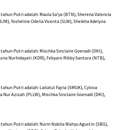
ahun Putri adalah: Maula Sa’ya (BTN), Sherena Valencia
BJM), Yosheline Odelia Vicenta (SLW), Sheikha Adelyna
ahun Putri adalah: Mischka Sinclaire Goenadi (DKI),
Asna Nurhidayati (KDR), Febyaro Ribby Santara (NTB),
hun Putri adalah: Lailatul Fajria (SMGK), Cylova
 Nur Azizah (PLLW), Mischka Sinclaire Goenadi (DKI),
ahun Putri adalah: Nurin Nabila Wahyu Agustin (SBG),