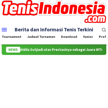
Skip
to
content
Mobile
Berita dan Informasi Tenis Terkini
Menu
Tournament
Jadwal Turnamen
Download
Yunior
Profe
 buat Aldila Sutjiadi atas Prestasinya sebagai Juara WTA 500 Muba
NEWS