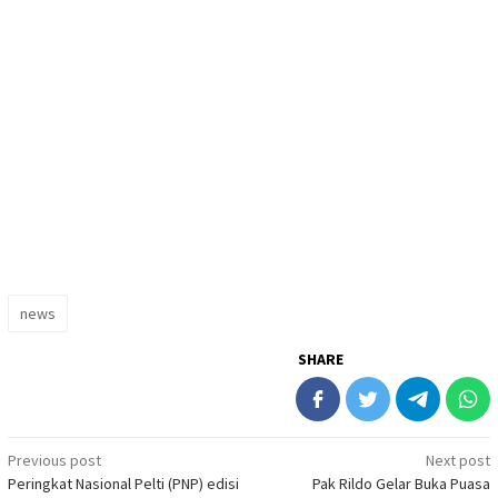
news
SHARE
Post
Previous post
Next post
Peringkat Nasional Pelti (PNP) edisi
Pak Rildo Gelar Buka Puasa
navigation