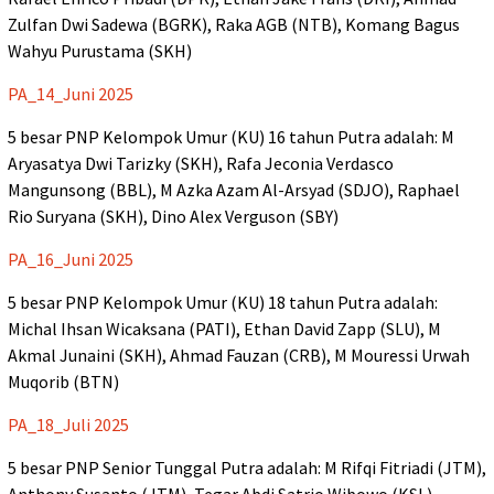
Zulfan Dwi Sadewa (BGRK), Raka AGB (NTB), Komang Bagus
Wahyu Purustama (SKH)
PA_14_Juni 2025
5 besar PNP Kelompok Umur (KU) 16 tahun Putra adalah: M
Aryasatya Dwi Tarizky (SKH), Rafa Jeconia Verdasco
Mangunsong (BBL), M Azka Azam Al-Arsyad (SDJO), Raphael
Rio Suryana (SKH), Dino Alex Verguson (SBY)
PA_16_Juni 2025
5 besar PNP Kelompok Umur (KU) 18 tahun Putra adalah:
Michal Ihsan Wicaksana (PATI), Ethan David Zapp (SLU), M
Akmal Junaini (SKH), Ahmad Fauzan (CRB), M Mouressi Urwah
Muqorib (BTN)
PA_18_Juli 2025
5 besar PNP Senior Tunggal Putra adalah: M Rifqi Fitriadi (JTM),
Anthony Susanto (JTM), Tegar Abdi Satrio Wibowo (KSL),