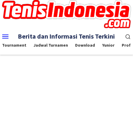
Skip
to
content
Mobile
Berita dan Informasi Tenis Terkini
Menu
Tournament
Jadwal Turnamen
Download
Yunior
Profe