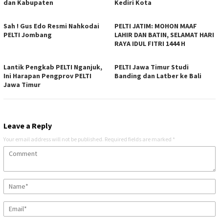
dan Kabupaten
Kediri Kota
Sah ! Gus Edo Resmi Nahkodai
PELTI JATIM: MOHON MAAF
PELTI Jombang
LAHIR DAN BATIN, SELAMAT HARI
RAYA IDUL FITRI 1444 H
Lantik Pengkab PELTI Nganjuk,
PELTI Jawa Timur Studi
Ini Harapan Pengprov PELTI
Banding dan Latber ke Bali
Jawa Timur
Leave a Reply
Your email address will not be published.
Required fields are marked
*