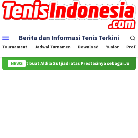
Skip
to
content
Mobile
Berita dan Informasi Tenis Terkini
Menu
Tournament
Jadwal Turnamen
Download
Yunior
Profe
 Selamat buat Aldila Sutjiadi atas Prestasinya sebagai Juara WTA
NEWS