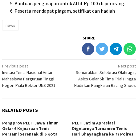
Bantuan penginapan untuk Atlit Rp.100 rb perorang.
Peserta mendapat piagam, setifikat dan hadiah
news
SHARE
Post
Previous post
Next post
Invitasi Tenis Nasional Antar
Semarakkan Selebrasi Olahraga,
navigation
Mahasiswa Perguruan Tinggi
Asics Gelar 5k Time Trial Hingga
Negeri Piala Rektor UNS 2021
Hadirkan Rangkaian Racing Shoes
RELATED POSTS
Pengprov PELTI Jawa Timur
PELTI Jatim Apresiasi
Gelar 6 Kejuaraan Tenis
Digelarnya Turnamen Tenis
Persami Serentak di 6 Kota
Hari Bhayangkara ke 77 Polres