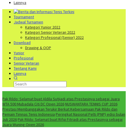
Lainnya
Tournament
Jadwal Turnamen
Kategori Yunior 2022
Kategori Senior Veteran 2022
Kategori Profesional (Senior) 2022
Download
Drawing & OOP
Yunior
Profesional
Senior Veteran
Tentang Kami
Lainnya
NEWS
Pak Rildo: Selamat buat Aldila Sutjiadi atas Prestasinya sebagai Juara
WTA 500 Mubadala Citi DC Open 2026
NUSWANTARA TENNIS CUP 2026
Prestasi Membanggakan Terukir Berkat Kebersamaan Pak Rildo dan
Pemain Timnas Tenis Indonesia
Peringkat Nasional Pelti (PNP) edisi bulan
Juli 2026
Pak Rildo: Selamat buat Rifqi Fitriadi atas Prestasinya sebagai
Juara Wuning Open 2026