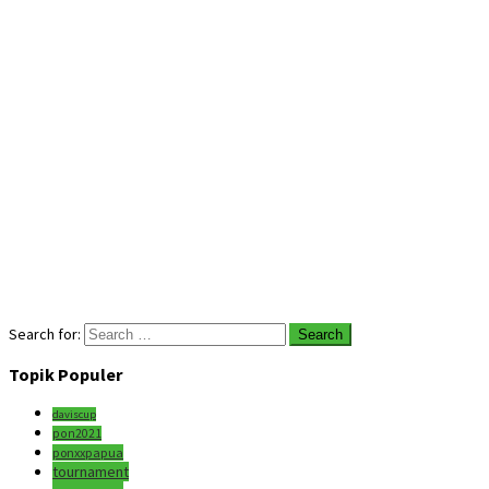
Search for:
Topik Populer
daviscup
pon2021
ponxxpapua
tournament