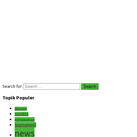
Search for:
Topik Populer
daviscup
pon2021
ponxxpapua
tournament
news