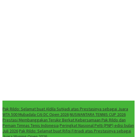
NEWS
Pak Rildo: Selamat buat Aldila Sutjiadi atas Prestasinya sebagai Juara
WTA 500 Mubadala Citi DC Open 2026
NUSWANTARA TENNIS CUP 2026
Prestasi Membanggakan Terukir Berkat Kebersamaan Pak Rildo dan
Pemain Timnas Tenis Indonesia
Peringkat Nasional Pelti (PNP) edisi bulan
Juli 2026
Pak Rildo: Selamat buat Rifqi Fitriadi atas Prestasinya sebagai
Juara Wuning Open 2026