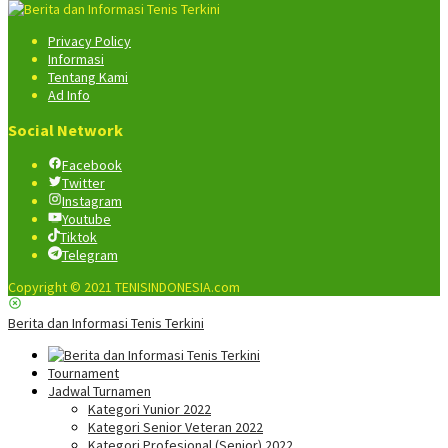
Privacy Policy
Informasi
Tentang Kami
Ad Info
Social Network
Facebook
Twitter
Instagram
Youtube
Tiktok
Telegram
Copyright © 2021 TENISINDONESIA.com
Berita dan Informasi Tenis Terkini
Tournament
Jadwal Turnamen
Kategori Yunior 2022
Kategori Senior Veteran 2022
Kategori Profesional (Senior) 2022