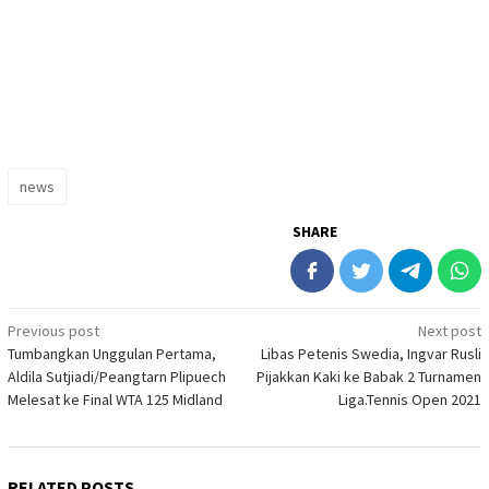
news
SHARE
Post
Previous post
Next post
Tumbangkan Unggulan Pertama,
Libas Petenis Swedia, Ingvar Rusli
navigation
Aldila Sutjiadi/Peangtarn Plipuech
Pijakkan Kaki ke Babak 2 Turnamen
Melesat ke Final WTA 125 Midland
Liga.Tennis Open 2021
RELATED POSTS