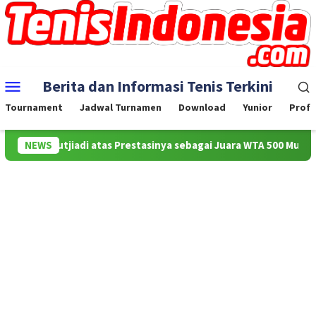
Skip
to
content
Mobile
Berita dan Informasi Tenis Terkini
Menu
Tournament
Jadwal Turnamen
Download
Yunior
Profe
ldila Sutjiadi atas Prestasinya sebagai Juara WTA 500 Mubadala C
NEWS