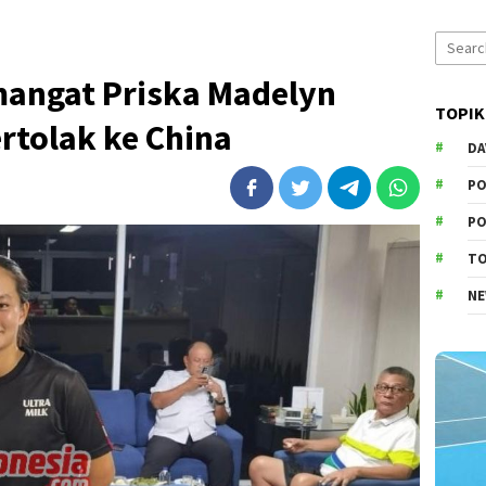
Search
for:
mangat Priska Madelyn
TOPIK
rtolak ke China
DA
PO
PO
T
N