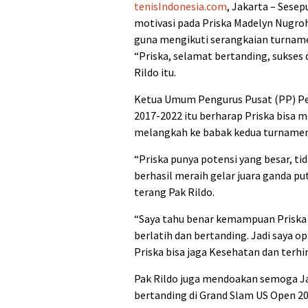
tenisIndonesia.com
, Jakarta – Sese
motivasi pada Priska Madelyn Nugroh
guna mengikuti serangkaian turnamen
“Priska, selamat bertanding, sukses 
Rildo itu.
Ketua Umum Pengurus Pusat (PP) Per
2017-2022 itu berharap Priska bisa me
melangkah ke babak kedua turnamen 
“Priska punya potensi yang besar, ti
berhasil meraih gelar juara ganda pu
terang Pak Rildo.
“Saya tahu benar kemampuan Priska 
berlatih dan bertanding. Jadi saya o
Priska bisa jaga Kesehatan dan terhin
Pak Rildo juga mendoakan semoga Jani
bertanding di Grand Slam US Open 2