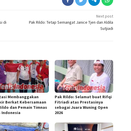
Next post
i di
Pak Rildo: Tetap Semangat Janice Tjen dan Aldila
Sutjiadi
tasi Membanggakan
Pak Rildo: Selamat buat Rifqi
kir Berkat Kebersamaan
Fitriadi atas Prestasinya
Rildo dan Pemain Timnas
sebagai Juara Wuning Open
s Indonesia
2026