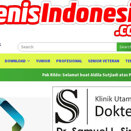
s
Searc
DOWNLOAD
YUNIOR
PROFESIONAL
SENIOR VETERAN
TE
Pak Rildo: Selamat buat Aldila Sutjiadi atas Prestasinya se