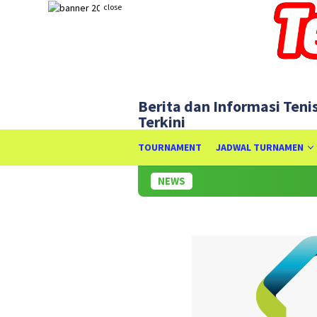
Skip
close
to
content
Berita dan Informasi Teni
Terkini
TOURNAMENT
JADWAL TURNAMEN
NEWS