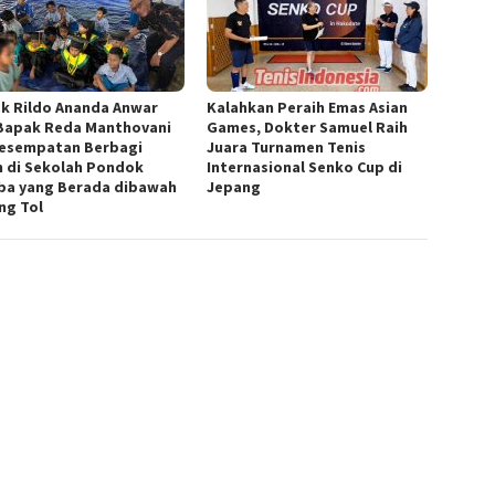
k Rildo Ananda Anwar
Kalahkan Peraih Emas Asian
Bapak Reda Manthovani
Games, Dokter Samuel Raih
esempatan Berbagi
Juara Turnamen Tenis
h di Sekolah Pondok
Internasional Senko Cup di
a yang Berada dibawah
Jepang
ng Tol