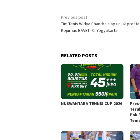
Post
Previous post
Tim Tenis Widya Chandra siap unjuk prestas
navigation
Kejurnas BAVETI XII Yogyakarta
RELATED POSTS
NUSWANTARA TENNIS CUP 2026
Pres
Teru
Pak 
Teni