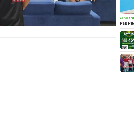
ALDILA S
Pak Ri