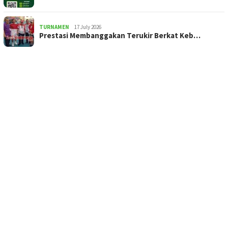
TURNAMEN
17 July 2026
Prestasi Membanggakan Terukir Berkat Keb…