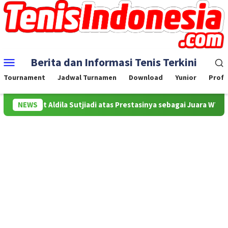
Skip
to
content
Mobile
Berita dan Informasi Tenis Terkini
Menu
Tournament
Jadwal Turnamen
Download
Yunior
Profe
at buat Aldila Sutjiadi atas Prestasinya sebagai Juara WTA 500 Mu
NEWS