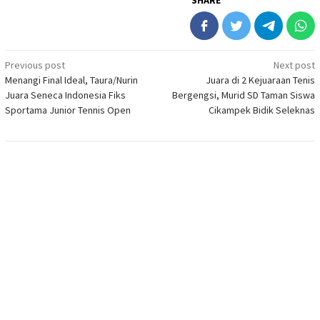
SHARE
Post
Previous post
Next post
Menangi Final Ideal, Taura/Nurin
Juara di 2 Kejuaraan Tenis
navigation
Juara Seneca Indonesia Fiks
Bergengsi, Murid SD Taman Siswa
Sportama Junior Tennis Open
Cikampek Bidik Seleknas