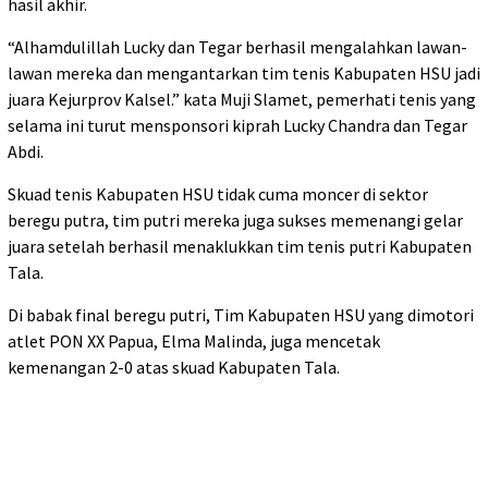
hasil akhir.
“Alhamdulillah Lucky dan Tegar berhasil mengalahkan lawan-
lawan mereka dan mengantarkan tim tenis Kabupaten HSU jadi
juara Kejurprov Kalsel.” kata Muji Slamet, pemerhati tenis yang
selama ini turut mensponsori kiprah Lucky Chandra dan Tegar
Abdi.
Skuad tenis Kabupaten HSU tidak cuma moncer di sektor
beregu putra, tim putri mereka juga sukses memenangi gelar
juara setelah berhasil menaklukkan tim tenis putri Kabupaten
Tala.
Di babak final beregu putri, Tim Kabupaten HSU yang dimotori
atlet PON XX Papua, Elma Malinda, juga mencetak
kemenangan 2-0 atas skuad Kabupaten Tala.