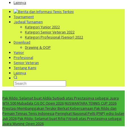
Lainnya
Tournament
Jadwal Turnamen
Kategori Yunior 2022
Kategori Senior Veteran 2022
Kategori Profesional (Senior) 2022
Download
Drawing & OOP
Yunior
Profesional
Senior Veteran
Tentang Kami
Lainnya
NEWS
Pak Rildo: Selamat buat Aldila Sutjiadi atas Prestasinya sebagai Juara
WTA 500 Mubadala Citi DC Open 2026
NUSWANTARA TENNIS CUP 2026
Prestasi Membanggakan Terukir Berkat Kebersamaan Pak Rildo dan
Pemain Timnas Tenis Indonesia
Peringkat Nasional Pelti (PNP) edisi bulan
Juli 2026
Pak Rildo: Selamat buat Rifqi Fitriadi atas Prestasinya sebagai
Juara Wuning Open 2026