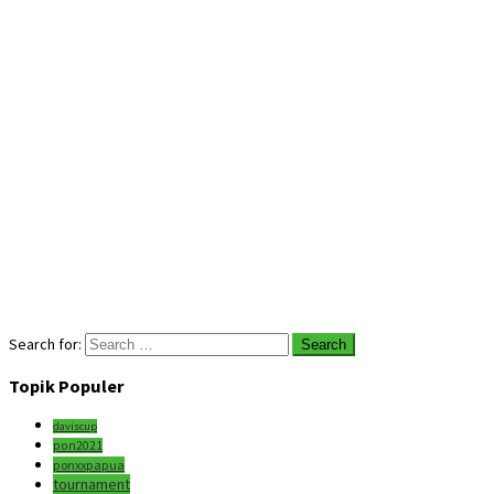
Search for:
Topik Populer
daviscup
pon2021
ponxxpapua
tournament