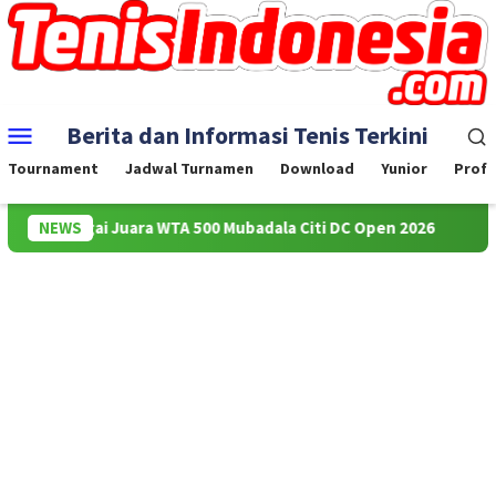
Skip
to
content
Mobile
Berita dan Informasi Tenis Terkini
Menu
Tournament
Jadwal Turnamen
Download
Yunior
Profe
a sebagai Juara WTA 500 Mubadala Citi DC Open 2026
NEWS
NUSWA