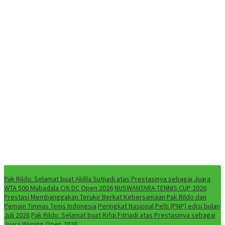
NEWS
Pak Rildo: Selamat buat Aldila Sutjiadi atas Prestasinya sebagai Juara
WTA 500 Mubadala Citi DC Open 2026
NUSWANTARA TENNIS CUP 2026
Prestasi Membanggakan Terukir Berkat Kebersamaan Pak Rildo dan
Pemain Timnas Tenis Indonesia
Peringkat Nasional Pelti (PNP) edisi bulan
Juli 2026
Pak Rildo: Selamat buat Rifqi Fitriadi atas Prestasinya sebagai
Juara Wuning Open 2026