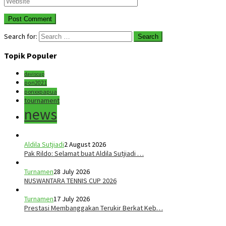
Search for:
Topik Populer
daviscup
pon2021
ponxxpapua
tournament
news
Aldila Sutjiadi
2 August 2026
Pak Rildo: Selamat buat Aldila Sutjiadi …
Turnamen
28 July 2026
NUSWANTARA TENNIS CUP 2026
Turnamen
17 July 2026
Prestasi Membanggakan Terukir Berkat Keb…