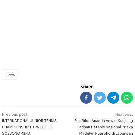
news
SHARE
Post
Previous post
Next post
INTERNATIONAL JUNIOR TENNIS
Pak Rildo Ananda Anwar Kunjungi
navigation
CHAMPIONSHIP ITF WIDJOJO
Latihan Petenis Nasional Priska
SOEJONO 42ND
Madelyn Nugroho di Lapangan