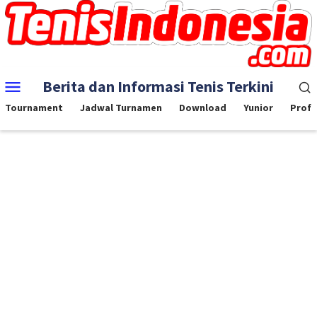
Skip
to
content
Mobile
Berita dan Informasi Tenis Terkini
Menu
Tournament
Jadwal Turnamen
Download
Yunior
Profe