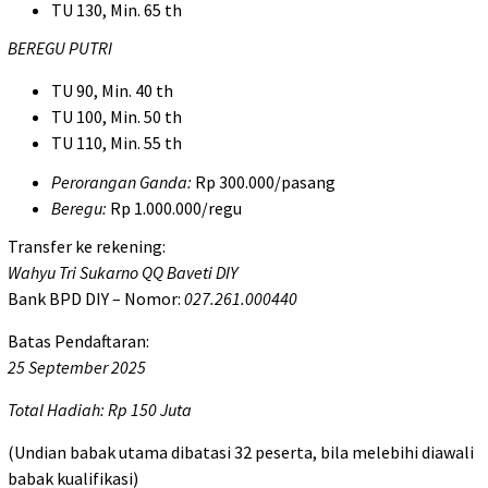
TU 130, Min. 65 th
BEREGU PUTRI
TU 90, Min. 40 th
TU 100, Min. 50 th
TU 110, Min. 55 th
Perorangan Ganda:
Rp 300.000/pasang
Beregu:
Rp 1.000.000/regu
Transfer ke rekening:
Wahyu Tri Sukarno QQ Baveti DIY
Bank BPD DIY – Nomor:
027.261.000440
Batas Pendaftaran:
25 September 2025
Total Hadiah: Rp 150 Juta
(Undian babak utama dibatasi 32 peserta, bila melebihi diawali
babak kualifikasi)