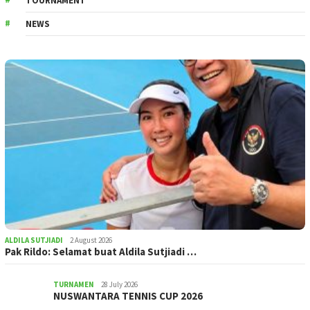
TOURNAMENT
NEWS
ALDILA SUTJIADI
2 August 2026
Pak Rildo: Selamat buat Aldila Sutjiadi …
TURNAMEN
28 July 2026
NUSWANTARA TENNIS CUP 2026