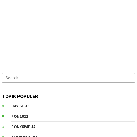
Search
for:
TOPIK POPULER
DAVISCUP
PON2021
PONXXPAPUA