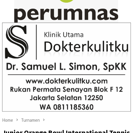
Home
Turnamen
Junior Orange Bowl International Tennis