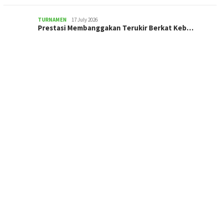
TURNAMEN
17 July 2026
Prestasi Membanggakan Terukir Berkat Keb…