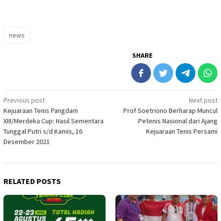
news
SHARE
Post
Previous post
Next post
Kejuaraan Tenis Pangdam
Prof Soetriono Berharap Muncul
navigation
XIII/Merdeka Cup: Hasil Sementara
Petenis Nasional dari Ajang
Tunggal Putri s/d Kamis, 16
Kejuaraan Tenis Persami
Desember 2021
RELATED POSTS