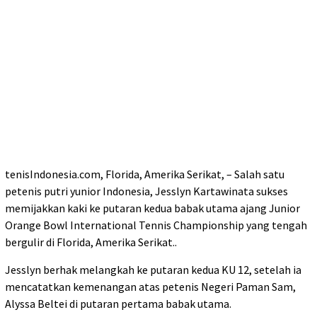
tenisIndonesia.com, Florida, Amerika Serikat, – Salah satu
petenis putri yunior Indonesia, Jesslyn Kartawinata sukses
memijakkan kaki ke putaran kedua babak utama ajang Junior
Orange Bowl International Tennis Championship yang tengah
bergulir di Florida, Amerika Serikat..
Jesslyn berhak melangkah ke putaran kedua KU 12, setelah ia
mencatatkan kemenangan atas petenis Negeri Paman Sam,
Alyssa Beltei di putaran pertama babak utama.