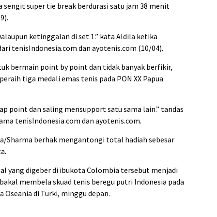
 sengit super tie break berdurasi satu jam 38 menit
9).
alaupun ketinggalan di set 1.” kata Aldila ketika
ari tenisIndonesia.com dan ayotenis.com (10/04).
tuk bermain point by point dan tidak banyak berfikir,
 peraih tiga medali emas tenis pada PON XX Papua
tiap point dan saling mensupport satu sama lain.” tandas
sama tenisIndonesia.com dan ayotenis.com.
la/Sharma berhak mengantongi total hadiah sebesar
a.
nal yang digeber di ibukota Colombia tersebut menjadi
n bakal membela skuad tenis beregu putri Indonesia pada
sia Oseania di Turki, minggu depan.