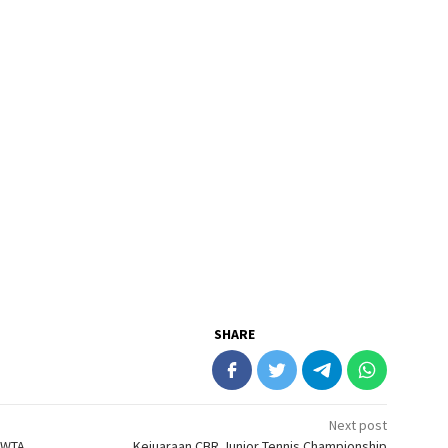
SHARE
Next post
n WTA
Kejuaraan CBR Junior Tennis Championship