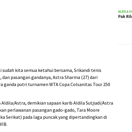
ALDILA S
Pak Ri
 sudah kita semua ketahui bersama, Srikandi tenis
27), dan pasangan gandanya, Astra Sharma (27) dari
ara ganda putri turnamen WTA Copa Colsanitas Tour 250
Aldila/Astra, demikian sapaan karib Aldila Sutjiadi/Astra
kan perlawanan pasangan gado-gado, Tara Moore
ka Serikat) pada laga puncak yang dipertandingkan di
WIB.