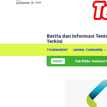
Skip
close
to
content
Berita dan Informasi Teni
Terkini
TOURNAMENT
JADWAL TURNAMEN
NEWS
Pak Rildo: Selamat buat Aldil