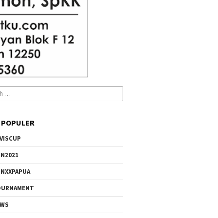
 POPULER
VISCUP
N2021
NXXPAPUA
OURNAMENT
EWS