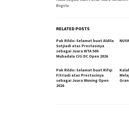
navigation
Bogota
RELATED POSTS
Pak Rildo: Selamat buat Aldila
NUSW
Sutjiadi atas Prestasinya
sebagai Juara WTA 500
Mubadala Citi DC Open 2026
Pak Rildo: Selamat buat Rifqi
Kala
Fitriadi atas Prestasinya
Mela
sebagai Juara Wuning Open
Gran
2026