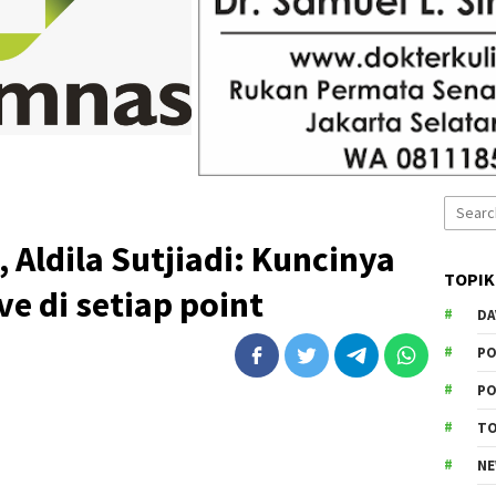
Search
for:
 Aldila Sutjiadi: Kuncinya
TOPIK
ve di setiap point
DA
PO
PO
T
N