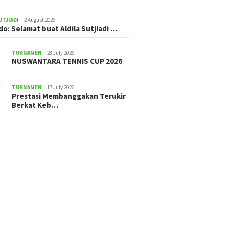
UTJIADI
2 August 2026
ldo: Selamat buat Aldila Sutjiadi …
TURNAMEN
28 July 2026
NUSWANTARA TENNIS CUP 2026
TURNAMEN
17 July 2026
Prestasi Membanggakan Terukir
Berkat Keb…