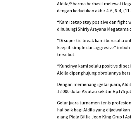
Aldila/Sharma berhasil melewati laga
dengan kedudukan akhir 4-6, 6-4, (11-
“Kami tetap stay positive dan fight w
dihubungi Shirly Arayana Megatama d
“Di super tie break kami berusaha un
keep it simple dan aggresive.” imbuh
tersebut.
“Kuncinya kami selalu positive di se
Aldila dipenghujung obrolannya ber
Dengan memenangi gelar juara, Aldi
12.000 dolar AS atau sekitar Rp175 jut
Gelar juara turnamen tenis profesio
hal baik bagi Aldila yang dijadwalka
ajang Piala Billie Jean King Grup l A