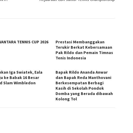
ANTARA TENNIS CUP 2026
Prestasi Membanggakan
Terukir Berkat Kebersamaan
Pak Rildo dan Pemain Timnas
Tenis Indonesia
hkan Iga Swiatek, Eala
Bapak Rildo Ananda Anwar
ju ke Babak 16 Besar
dan Bapak Reda Manthovani
d Slam Wimbledon
Berkesempatan Berbagi
Kasih di Sekolah Pondok
Domba yang Berada dibawah
Kolong Tol