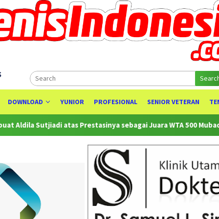
s
Searc
DOWNLOAD
YUNIOR
PROFESIONAL
SENIOR VETERAN
TE
a Sutjiadi atas Prestasinya sebagai Juara WTA 500 Mubadala Citi 