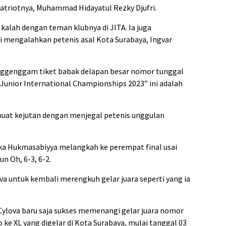
triotnya, Muhammad Hidayatul Rezky Djufri.
alah dengan teman klubnya di JITA. Ia juga
ai mengalahkan petenis asal Kota Surabaya, Ingvar
enggenggam tiket babak delapan besar nomor tunggal
Junior International Championships 2023” ini adalah
buat kejutan dengan menjegal petenis unggulan
eyka Hukmasabiyya melangkah ke perempat final usai
n Oh, 6-3, 6-2.
va untuk kembali merengkuh gelar juara seperti yang ia
 Cylova baru saja sukses memenangi gelar juara nomor
o ke XL yang digelar di Kota Surabaya, mulai tanggal 03