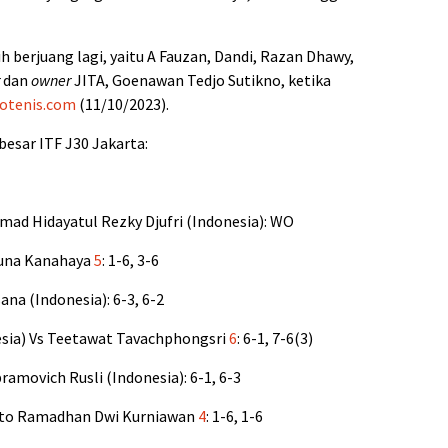
h berjuang lagi, yaitu A Fauzan, Dandi, Razan Dhawy,
dan
owner
JITA, Goenawan Tedjo Sutikno, ketika
otenis.com
(11/10/2023).
besar ITF J30 Jakarta:
ad Hidayatul Rezky Djufri (Indonesia): WO
 Muna Kanahaya
5
: 1-6, 3-6
ana (Indonesia): 6-3, 6-2
esia) Vs Teetawat Tavachphongsri
6
: 6-1, 7-6(3)
ramovich Rusli (Indonesia): 6-1, 6-3
ldhito Ramadhan Dwi Kurniawan
4
: 1-6, 1-6