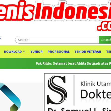
s
Searc
DOWNLOAD
YUNIOR
PROFESIONAL
SENIOR VETERAN
TE
Pak Rildo: Selamat buat Aldila Sutjiadi atas Prestasinya s