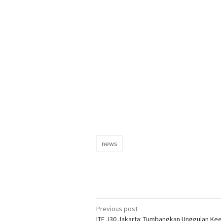
news
Post
Previous post
ITF J30 Jakarta: Tumbangkan Unggulan Ke