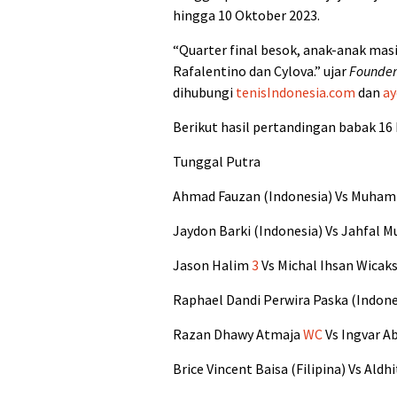
hingga 10 Oktober 2023.
“Quarter final besok, anak-anak masi
Rafalentino dan Cylova.” ujar
Founder
dihubungi
tenisIndonesia.com
dan
ay
Berikut hasil pertandingan babak 16 
Tunggal Putra
Ahmad Fauzan (Indonesia) Vs Muhamm
Jaydon Barki (Indonesia) Vs Jahfal
Jason Halim
3
Vs Michal Ihsan Wicaks
Raphael Dandi Perwira Paska (Indon
Razan Dhawy Atmaja
WC
Vs Ingvar Ab
Brice Vincent Baisa (Filipina) Vs A