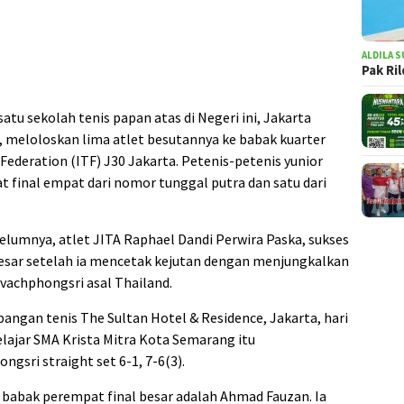
ALDILA S
Pak Ri
 satu sekolah tenis papan atas di Negeri ini, Jakarta
, meloloskan lima atlet besutannya ke babak kuarter
Federation (ITF) J30 Jakarta. Petenis-petenis yunior
 final empat dari nomor tunggal putra dan satu dari
elumnya, atlet JITA Raphael Dandi Perwira Paska, sukses
esar setelah ia mencetak kejutan dengan menjungkalkan
vachphongsri asal Thailand.
pangan tenis The Sultan Hotel & Residence, Jakarta, hari
elajar SMA Krista Mitra Kota Semarang itu
sri straight set 6-1, 7-6(3).
e babak perempat final besar adalah Ahmad Fauzan. Ia