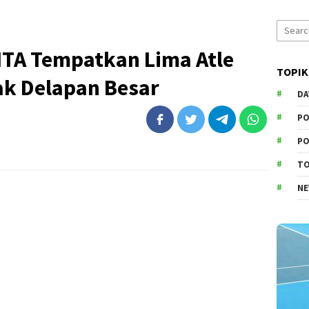
Search
for:
JITA Tempatkan Lima Atle
TOPIK
ak Delapan Besar
DA
PO
PO
T
N