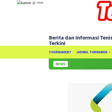
Skip
close
to
content
Berita dan Informasi Teni
Terkini
TOURNAMENT
JADWAL TURNAMEN
NEWS