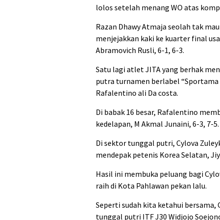
lolos setelah menang WO atas kompa
Razan Dhawy Atmaja seolah tak mau k
menjejakkan kaki ke kuarter final us
Abramovich Rusli, 6-1, 6-3.
Satu lagi atlet JITA yang berhak m
putra turnamen berlabel “Sportama 
Rafalentino ali Da costa.
Di babak 16 besar, Rafalentino mem
kedelapan, M Akmal Junaini, 6-3, 7-5.
Di sektor tunggal putri, Cylova Zul
mendepak petenis Korea Selatan, Jiyu
Hasil ini membuka peluang bagi Cylo
raih di Kota Pahlawan pekan lalu.
Seperti sudah kita ketahui bersama,
tunggal putri ITF J30 Widjojo Soejon