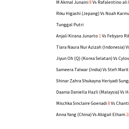
M Akmal Junaini
8
Vs Rafalentino ali 
Riku Higashi (Jepang) Vs Noah Karm
Tunggal Putri
Anjali Kirana Junarto
1
Vs Febyaro Rib
Tiara Naura Nur Azizah (Indonesia) V
Jiyun Oh (Q) (Korea Selatan) Vs Cylo
Sameera Talwar (India) Vs Stefi Mari
Shinar Zahra Shukayna Heriyadi Sun
Daania Daniella Hazli (Malaysia) Vs 
Mischka Sinclaire Goenadi
8
Vs Chanti
Anna Yang (China) Vs Abigail Elham
2