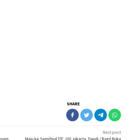
SHARE
Next post
enam,
Maju ke Semifinal ITF J30 Jakarta, Dandi / Ragil Buka