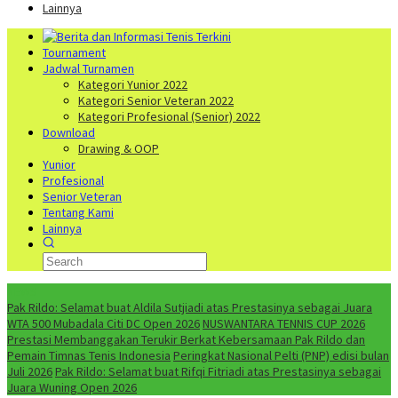
Lainnya
Tournament
Jadwal Turnamen
Kategori Yunior 2022
Kategori Senior Veteran 2022
Kategori Profesional (Senior) 2022
Download
Drawing & OOP
Yunior
Profesional
Senior Veteran
Tentang Kami
Lainnya
NEWS
Pak Rildo: Selamat buat Aldila Sutjiadi atas Prestasinya sebagai Juara
WTA 500 Mubadala Citi DC Open 2026
NUSWANTARA TENNIS CUP 2026
Prestasi Membanggakan Terukir Berkat Kebersamaan Pak Rildo dan
Pemain Timnas Tenis Indonesia
Peringkat Nasional Pelti (PNP) edisi bulan
Juli 2026
Pak Rildo: Selamat buat Rifqi Fitriadi atas Prestasinya sebagai
Juara Wuning Open 2026