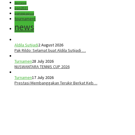
daviscup
pon2021
ponxxpapua
tournament
news
Aldila Sutjiadi
2 August 2026
Pak Rildo: Selamat buat Aldila Sutjiadi …
Turnamen
28 July 2026
NUSWANTARA TENNIS CUP 2026
Turnamen
17 July 2026
Prestasi Membanggakan Terukir Berkat Keb…