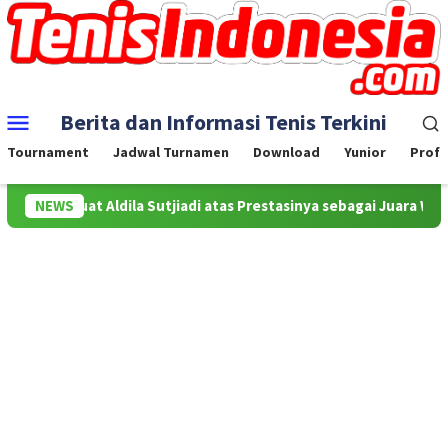
Skip
to
content
Mobile
Berita dan Informasi Tenis Terkini
Menu
Tournament
Jadwal Turnamen
Download
Yunior
Profe
mat buat Aldila Sutjiadi atas Prestasinya sebagai Juara WTA 500 M
NEWS