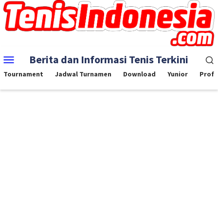
Skip
to
content
Mobile
Berita dan Informasi Tenis Terkini
Menu
Tournament
Jadwal Turnamen
Download
Yunior
Profe