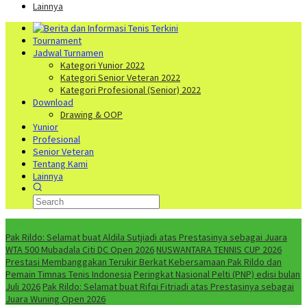
Lainnya
Tournament
Jadwal Turnamen
Kategori Yunior 2022
Kategori Senior Veteran 2022
Kategori Profesional (Senior) 2022
Download
Drawing & OOP
Yunior
Profesional
Senior Veteran
Tentang Kami
Lainnya
NEWS
Pak Rildo: Selamat buat Aldila Sutjiadi atas Prestasinya sebagai Juara
WTA 500 Mubadala Citi DC Open 2026
NUSWANTARA TENNIS CUP 2026
Prestasi Membanggakan Terukir Berkat Kebersamaan Pak Rildo dan
Pemain Timnas Tenis Indonesia
Peringkat Nasional Pelti (PNP) edisi bulan
Juli 2026
Pak Rildo: Selamat buat Rifqi Fitriadi atas Prestasinya sebagai
Juara Wuning Open 2026