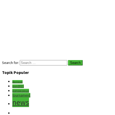
Search for:
Topik Populer
daviscup
pon2021
ponxxpapua
tournament
news