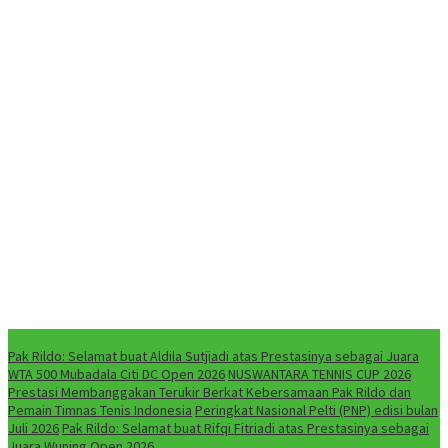
NEWS
Pak Rildo: Selamat buat Aldila Sutjiadi atas Prestasinya sebagai Juara
WTA 500 Mubadala Citi DC Open 2026
NUSWANTARA TENNIS CUP 2026
Prestasi Membanggakan Terukir Berkat Kebersamaan Pak Rildo dan
Pemain Timnas Tenis Indonesia
Peringkat Nasional Pelti (PNP) edisi bulan
Juli 2026
Pak Rildo: Selamat buat Rifqi Fitriadi atas Prestasinya sebagai
Juara Wuning Open 2026