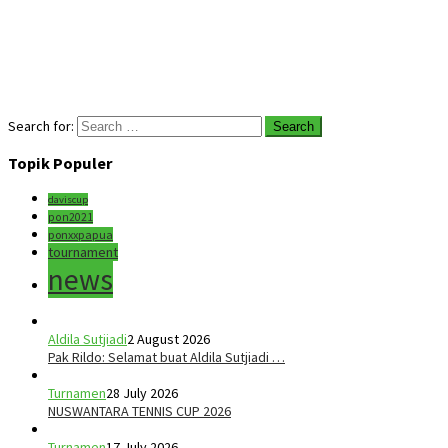
Search for:
Topik Populer
daviscup
pon2021
ponxxpapua
tournament
news
Aldila Sutjiadi
2 August 2026
Pak Rildo: Selamat buat Aldila Sutjiadi …
Turnamen
28 July 2026
NUSWANTARA TENNIS CUP 2026
Turnamen
17 July 2026