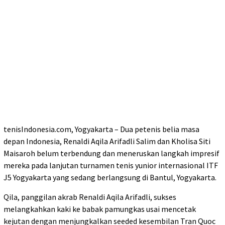
tenisIndonesia.com, Yogyakarta – Dua petenis belia masa
depan Indonesia, Renaldi Aqila Arifadli Salim dan Kholisa Siti
Maisaroh belum terbendung dan meneruskan langkah impresif
mereka pada lanjutan turnamen tenis yunior internasional ITF
J5 Yogyakarta yang sedang berlangsung di Bantul, Yogyakarta.
Qila, panggilan akrab Renaldi Aqila Arifadli, sukses
melangkahkan kaki ke babak pamungkas usai mencetak
kejutan dengan menjungkalkan seeded kesembilan Tran Quoc