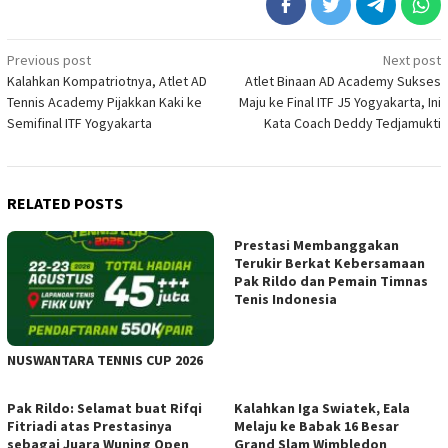
Post
Previous post
Next post
Kalahkan Kompatriotnya, Atlet AD
Atlet Binaan AD Academy Sukses
navigation
Tennis Academy Pijakkan Kaki ke
Maju ke Final ITF J5 Yogyakarta, Ini
Semifinal ITF Yogyakarta
Kata Coach Deddy Tedjamukti
RELATED POSTS
Prestasi Membanggakan
Terukir Berkat Kebersamaan
Pak Rildo dan Pemain Timnas
Tenis Indonesia
NUSWANTARA TENNIS CUP 2026
Pak Rildo: Selamat buat Rifqi
Kalahkan Iga Swiatek, Eala
Fitriadi atas Prestasinya
Melaju ke Babak 16 Besar
sebagai Juara Wuning Open
Grand Slam Wimbledon