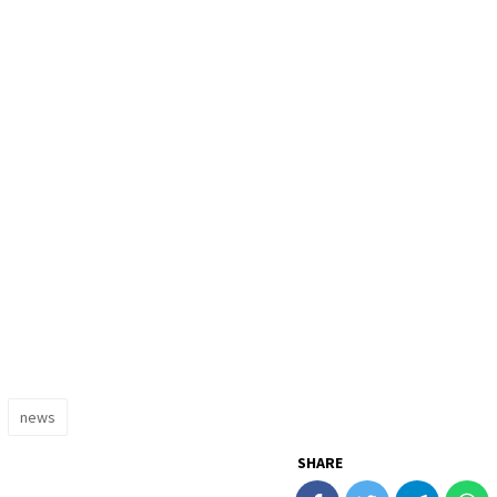
news
SHARE