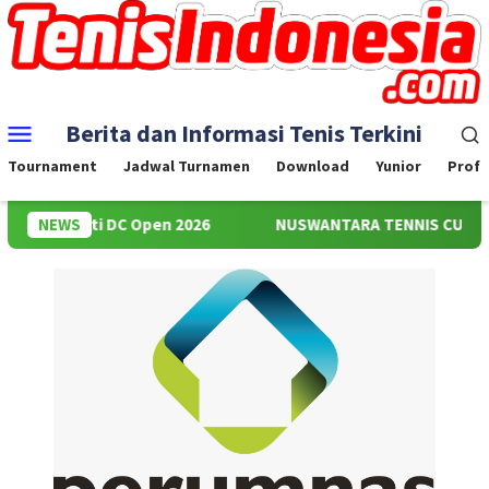
Skip
to
content
Mobile
Berita dan Informasi Tenis Terkini
Menu
Tournament
Jadwal Turnamen
Download
Yunior
Profe
adala Citi DC Open 2026
NEWS
NUSWANTARA TENNIS CUP 2026