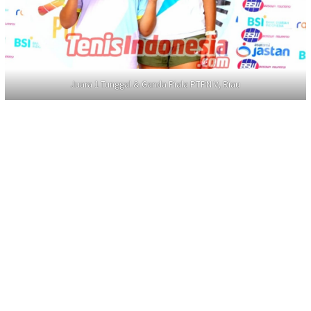
Juara 1 Tunggal & Ganda Piala PTPN V, Riau