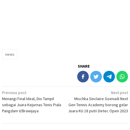
news
SHARE
Post
Previous post
Next post
Menangi Final Ideal, Dio Tampil
Mischka Sinclaire Goenadi Next
navigation
sebagai Juara Kejurnas Tenis Piala
Gen Tennis Academy borong gelar
Pangdam V/Brawijaya
Juara KU 18 putri Detec Open 2023