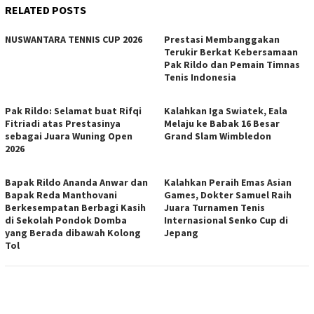
RELATED POSTS
NUSWANTARA TENNIS CUP 2026
Prestasi Membanggakan
Terukir Berkat Kebersamaan
Pak Rildo dan Pemain Timnas
Tenis Indonesia
Pak Rildo: Selamat buat Rifqi
Kalahkan Iga Swiatek, Eala
Fitriadi atas Prestasinya
Melaju ke Babak 16 Besar
sebagai Juara Wuning Open
Grand Slam Wimbledon
2026
Bapak Rildo Ananda Anwar dan
Kalahkan Peraih Emas Asian
Bapak Reda Manthovani
Games, Dokter Samuel Raih
Berkesempatan Berbagi Kasih
Juara Turnamen Tenis
di Sekolah Pondok Domba
Internasional Senko Cup di
yang Berada dibawah Kolong
Jepang
Tol