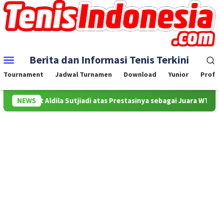
Skip
to
content
Mobile
Berita dan Informasi Tenis Terkini
Menu
Tournament
Jadwal Turnamen
Download
Yunior
Profe
buat Aldila Sutjiadi atas Prestasinya sebagai Juara WTA 500 Mubad
NEWS