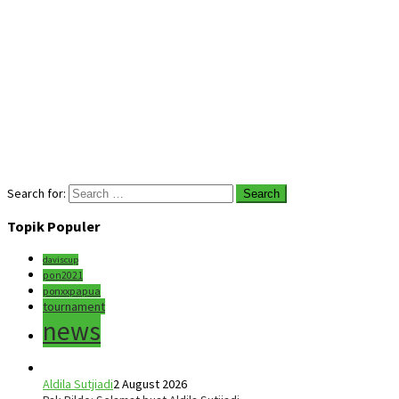
Search for:
Topik Populer
daviscup
pon2021
ponxxpapua
tournament
news
Aldila Sutjiadi
2 August 2026