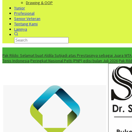
Drawing & OOP
Yunior
Profesional
Senior Veteran
Tentang Kami
Lainnya
NEWS
Pak Rildo: Selamat buat Aldila Sutjiadi atas Prestasinya sebagai Juara WT
Tenis Indonesia
Peringkat Nasional Pelti (PNP) edisi bulan Juli 2026
Pak Ril