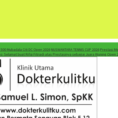
A 500 Mubadala Citi DC Open 2026
NUSWANTARA TENNIS CUP 2026
Prestasi M
do: Selamat buat Rifqi Fitriadi atas Prestasinya sebagai Juara Wuning Open 