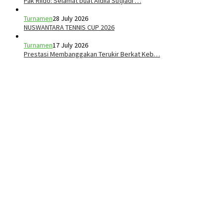
Pak Rildo: Selamat buat Aldila Sutjiadi …
Turnamen
28 July 2026
NUSWANTARA TENNIS CUP 2026
Turnamen
17 July 2026
Prestasi Membanggakan Terukir Berkat Keb…