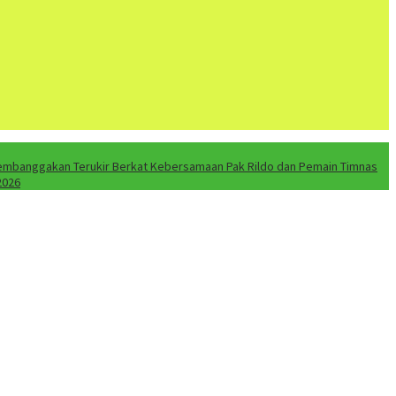
embanggakan Terukir Berkat Kebersamaan Pak Rildo dan Pemain Timnas
2026