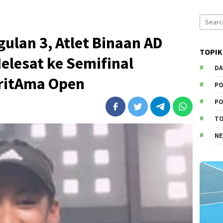
Search
for:
lan 3, Atlet Binaan AD
TOPIK
elesat ke Semifinal
DA
BritAma Open
PO
PO
T
N