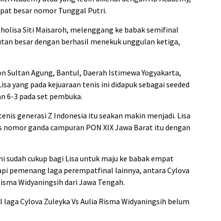
pat besar nomor Tunggal Putri.
Kholisa Siti Maisaroh, melenggang ke babak semifinal
utan besar dengan berhasil menekuk unggulan ketiga,
on Sultan Agung, Bantul, Daerah Istimewa Yogyakarta,
Lisa yang pada kejuaraan tenis ini didapuk sebagai seeded
 6-3 pada set pembuka.
enis generasi Z Indonesia itu seakan makin menjadi. Lisa
 nomor ganda campuran PON XIX Jawa Barat itu dengan
ni sudah cukup bagi Lisa untuk maju ke babak empat
pi pemenang laga perempatfinal lainnya, antara Cylova
isma Widyaningsih dari Jawa Tengah.
il laga Cylova Zuleyka Vs Aulia Risma Widyaningsih belum