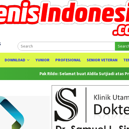
s
Searc
DOWNLOAD
YUNIOR
PROFESIONAL
SENIOR VETERAN
TE
Pak Rildo: Selamat buat Aldila Sutjiadi atas Prestasinya sebagai 