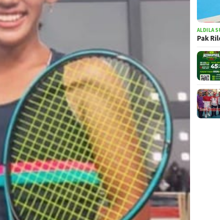
ALDILA S
Pak Ri