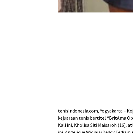
tenisIndonesia.com, Yogyakarta – Ke
kejuaraan tenis bertitel “BritAma O
Kali ini, Kholisa Siti Maisaroh (16), 
ini, Angelique Widjaja/Deddy Tedjam