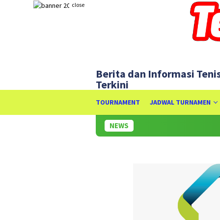
Skip
close
to
content
Berita dan Informasi Teni
Terkini
TOURNAMENT
JADWAL TURNAMEN
NEWS