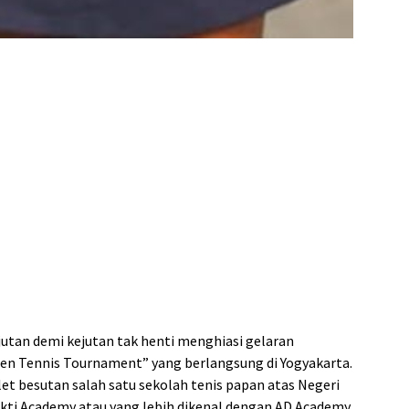
jutan demi kejutan tak henti menghiasi gelaran
pen Tennis Tournament” yang berlangsung di Yogyakarta.
atlet besutan salah satu sekolah tenis papan atas Negeri
ukti Academy atau yang lebih dikenal dengan AD Academy,