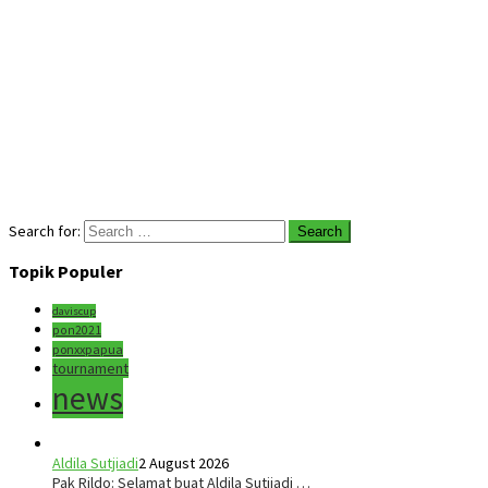
Search for:
Topik Populer
daviscup
pon2021
ponxxpapua
tournament
news
Aldila Sutjiadi
2 August 2026
Pak Rildo: Selamat buat Aldila Sutjiadi …