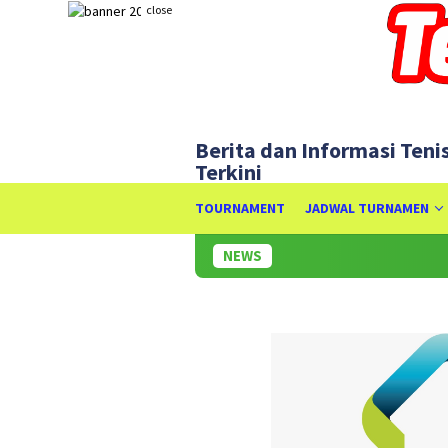
Skip
close
to
content
Berita dan Informasi Teni
Terkini
TOURNAMENT
JADWAL TURNAMEN
NEWS