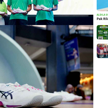
ALDILA S
Pak Ri