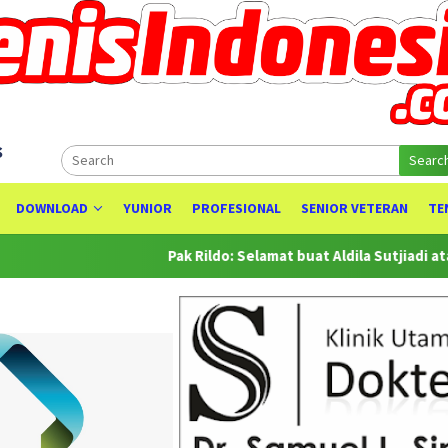
s
Searc
DOWNLOAD
YUNIOR
PROFESIONAL
SENIOR VETERAN
TE
Pak Rildo: Selamat buat Aldila Sutjiadi atas Prest