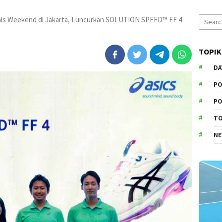
Search
als Weekend di Jakarta, Luncurkan SOLUTION SPEED™ FF 4
for:
TOPIK
DA
PO
PO
T
N