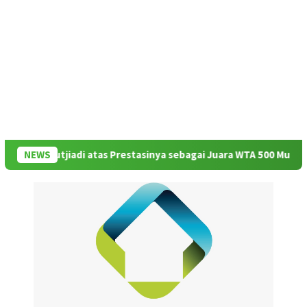
dila Sutjiadi atas Prestasinya sebagai Juara WTA 500 Mubadala Ci
NEWS