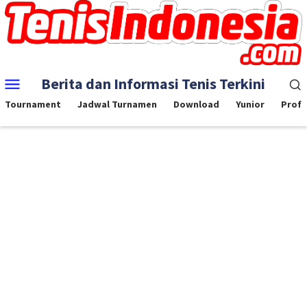
Skip
to
content
Mobile
Berita dan Informasi Tenis Terkini
Menu
Tournament
Jadwal Turnamen
Download
Yunior
Profe