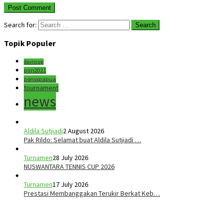
Search for:
Topik Populer
daviscup
pon2021
ponxxpapua
tournament
news
Aldila Sutjiadi
2 August 2026
Pak Rildo: Selamat buat Aldila Sutjiadi …
Turnamen
28 July 2026
NUSWANTARA TENNIS CUP 2026
Turnamen
17 July 2026
Prestasi Membanggakan Terukir Berkat Keb…