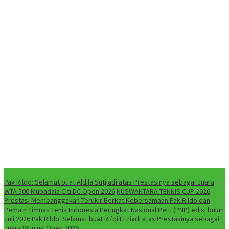
NEWS
Pak Rildo: Selamat buat Aldila Sutjiadi atas Prestasinya sebagai Juara
WTA 500 Mubadala Citi DC Open 2026
NUSWANTARA TENNIS CUP 2026
Prestasi Membanggakan Terukir Berkat Kebersamaan Pak Rildo dan
Pemain Timnas Tenis Indonesia
Peringkat Nasional Pelti (PNP) edisi bulan
Juli 2026
Pak Rildo: Selamat buat Rifqi Fitriadi atas Prestasinya sebagai
Juara Wuning Open 2026